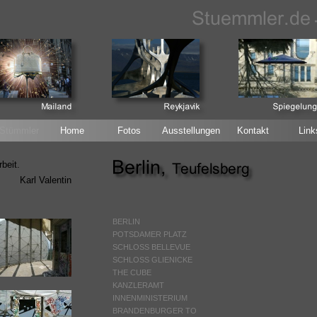
 Stümmler
Home
Fotos
Ausstellungen
Kontakt
Link
beit.
Karl Valentin
BERLIN
POTSDAMER PLATZ
SCHLOSS BELLEVUE
SCHLOSS GLIENICKE
THE CUBE
KANZLERAMT
INNENMINISTERIUM
BRANDENBURGER TO